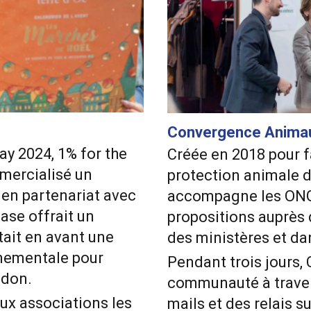
Convergence Animau
ay 2024, 1% for the
Créée en 2018 pour fa
mercialisé un
protection animale da
 en partenariat avec
accompagne les ONG 
ase offrait un
propositions auprès 
tait en avant une
des ministères et dan
nementale pour
Pendant trois jours,
 don.
communauté à traver
ux associations les
mails et des relais s