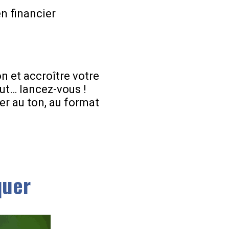
s
n financier
on et accroître votre
out… lancez-vous !
er au ton, au format
quer