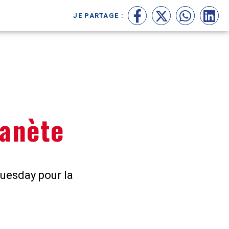
JE PARTAGE :
Facebook
X
WhatsAp
Link
lanète
uesday pour la