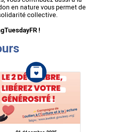
e don en nature vous permet de
olidarité collective.
ingTuesdayFR !
ours