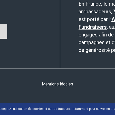
En France, le m
ambassadeurs,
est porté par l’
A
Fundraisers
, a
engagés afin de 
campagnes et d’
de générosité par
Mentions légales
cceptez l’utilisation de cookies et autres traceurs, notamment pour suivre les stat