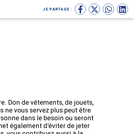
JE PARTAGE :
Facebook
X
WhatsAp
Link
re. Don de vêtements, de jouets,
s ne vous servez plus peut être
ersonne dans le besoin ou seront
met également d’éviter de jeter
s, vous contribuez aussi à la